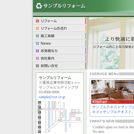
サンプルリフォーム
三重県志摩市阿児町○-○-○
サンプルビルディング1F
03-0000-0000
sample@xxx.co.jp
サンプルテキストサンプ
キストサンプルテキスト
Couldn't open rss feed in /
No item