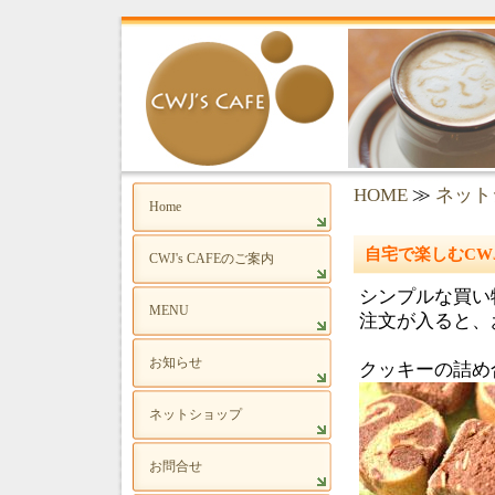
HOME
≫
ネット
Home
自宅で楽しむCWJ’ｓ
CWJ's CAFEのご案内
シンプルな買い
MENU
注文が入ると、
お知らせ
クッキーの詰め
ネットショップ
お問合せ