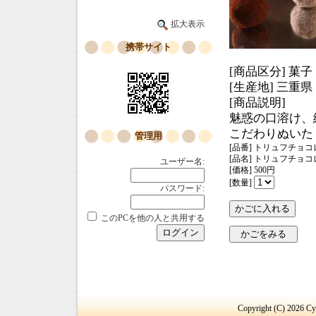
拡大表示
携帯サイト
[商品区分] 菓子
[生産地] 三重県
[商品説明]
魅惑の口溶け、
こだわりぬいた
管理用
[品番] トリュフチョ
[品名] トリュフチョ
ユーザー名:
[価格] 500円
[数量]
パスワード:
このPCを他の人と共用する
Copyright (C) 2026 Cyb