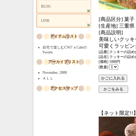
BLOG
[商品区分] 菓子
LINK
[生産地] 三重県
[商品説明]
アイテムリスト
美味しいクッキ
可愛くラッピン
自宅で楽しむCWJ’ｓCafeの
[品番] クッキーの詰
Sweets
[品名] クッキーの詰
アーカイブリスト
[価格] 1000円
[数量]
November, 2008
ＡＬＬ
アクセスマップ
【ネット限定!